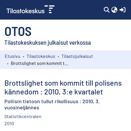
(c
OTOS
Tilastokeskuksen julkaisut verkossa
Etusivu
Tilastokeskus
Tilastojulkaisut
Kokoelmat
Brottslighet som kommit till polisens kännedom : 2010, 3:e kvartalet
Selaa
Brottslighet som kommit till polisens
kännedom : 2010, 3:e kvartalet
Poliisin tietoon tullut rikollisuus : 2010, 3.
vuosineljännes
Statistikcentralen
2010