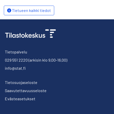
Tietueen kaikki tiedot
Tietopalvelu
029 551 2220
(arkisin klo 9.00-16.00)
info@stat.fi
Tietosuojaseloste
Saavutettavuusseloste
Evästeasetukset