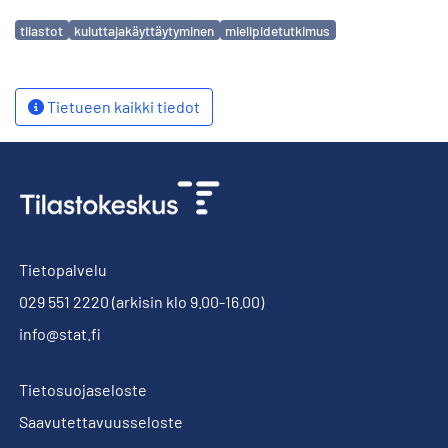
Avainsanat
tilastot
kuluttajakäyttäytyminen
mielipidetutkimus
Tietueen kaikki tiedot
Tietopalvelu
029 551 2220
(arkisin klo 9.00-16.00)
info@stat.fi
Tietosuojaseloste
Saavutettavuusseloste