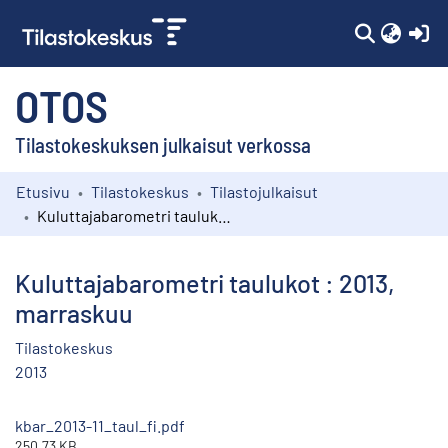
(c
OTOS
Tilastokeskuksen julkaisut verkossa
Etusivu
Tilastokeskus
Tilastojulkaisut
Kokoelmat
Kuluttajabarometri taulukot : 2013, marraskuu
Selaa
Kuluttajabarometri taulukot : 2013,
marraskuu
Tilastokeskus
2013
kbar_2013-11_taul_fi.pdf
250.73 KB