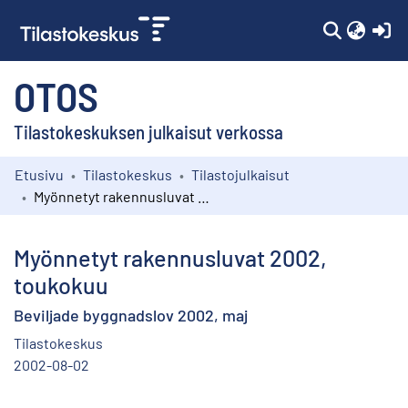
(c
OTOS
Tilastokeskuksen julkaisut verkossa
Etusivu
Tilastokeskus
Tilastojulkaisut
Kokoelmat
Myönnetyt rakennusluvat 2002, toukokuu
Selaa
Myönnetyt rakennusluvat 2002,
toukokuu
Beviljade byggnadslov 2002, maj
Tilastokeskus
2002-08-02