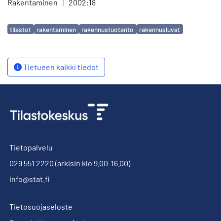
Rakentaminen
|
2002:18
Avainsanat
tilastot
rakentaminen
rakennustuotanto
rakennusluvat
Tietueen kaikki tiedot
Tietopalvelu
029 551 2220
(arkisin klo 9.00-16.00)
info@stat.fi
Tietosuojaseloste