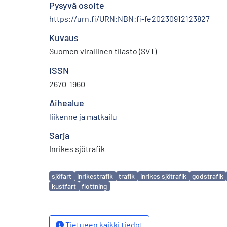
Pysyvä osoite
https://urn.fi/URN:NBN:fi-fe20230912123827
Kuvaus
Suomen virallinen tilasto (SVT)
ISSN
2670-1960
Aihealue
liikenne ja matkailu
Sarja
Inrikes sjötrafik
Avainsanat
sjöfart
inrikestrafik
trafik
inrikes sjötrafik
godstrafik
kustfart
flottning
Tietueen kaikki tiedot