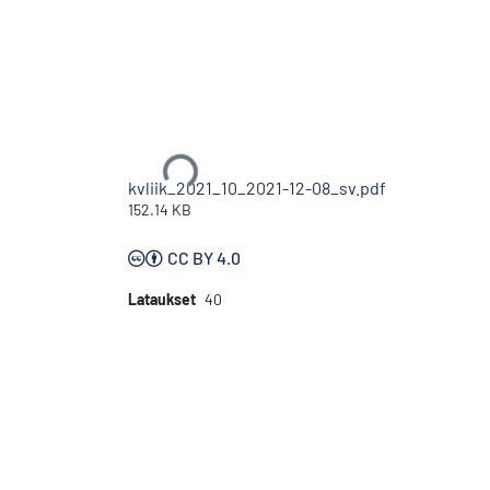
Ladataan...
kvliik_2021_10_2021-12-08_sv.pdf
152.14 KB
CC BY 4.0
Lataukset
40