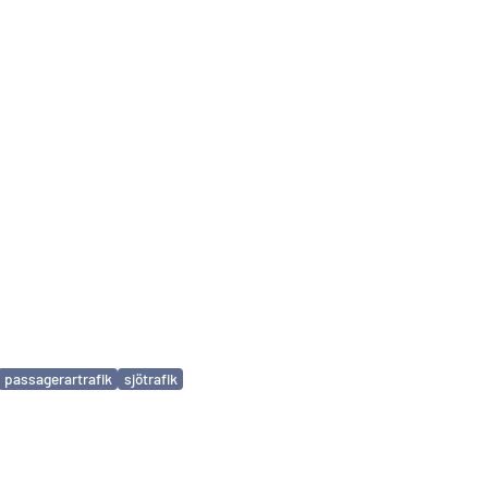
passagerartrafik
sjötrafik