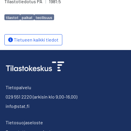
Tilastotiedotus PA
|
1981:5
Avainsanat
tilastot
palkat
teollisuus
Tietueen kaikki tiedot
Tietopalvelu
029 551 2220
(arkisin klo 9.00-16.00)
info@stat.fi
Tietosuojaseloste