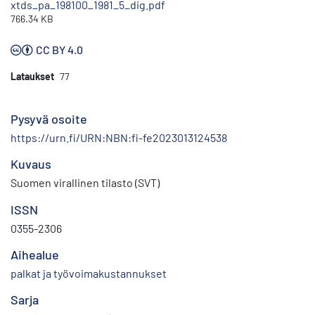
xtds_pa_198100_1981_5_dig.pdf
766.34 KB
CC BY 4.0
Lataukset
77
Pysyvä osoite
https://urn.fi/URN:NBN:fi-fe2023013124538
Kuvaus
Suomen virallinen tilasto (SVT)
ISSN
0355-2306
Aihealue
palkat ja työvoimakustannukset
Sarja