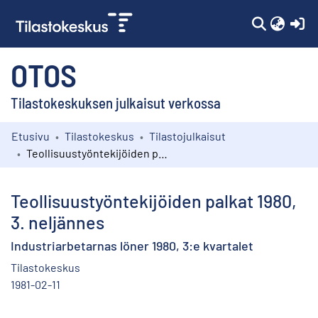
(c
OTOS
Tilastokeskuksen julkaisut verkossa
Etusivu
Tilastokeskus
Tilastojulkaisut
Kokoelmat
Teollisuustyöntekijöiden palkat 1980, 3. neljännes
Selaa
Teollisuustyöntekijöiden palkat 1980,
3. neljännes
Industriarbetarnas löner 1980, 3:e kvartalet
Tilastokeskus
1981-02-11