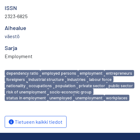
ISSN
2323-6825
Aihealue
väestö
Sarja
Employment
Avainsanat
dependency ratio
employed persons
employment
entrepreneurs
foreigners
industrial structure
industries
labour force
nationality
occupations
population
private sector
public sector
risk of unemployment
socio-economic group
status in employment
unemployed
unemployment
workplaces
Tietueen kaikki tiedot