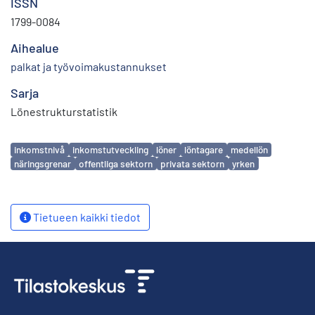
ISSN
1799-0084
Aihealue
palkat ja työvoimakustannukset
Sarja
Lönestrukturstatistik
Avainsanat
inkomstnivå
inkomstutveckling
löner
löntagare
medellön
näringsgrenar
offentliga sektorn
privata sektorn
yrken
Tietueen kaikki tiedot