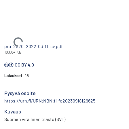
Ladataan...
pra_2020_2022-03-11_sv.pdf
180.84 KB
CC BY 4.0
Lataukset
48
Pysyvä osoite
https://urn.fi/URN:NBN:fi-fe20230918129625
Kuvaus
Suomen virallinen tilasto (SVT)