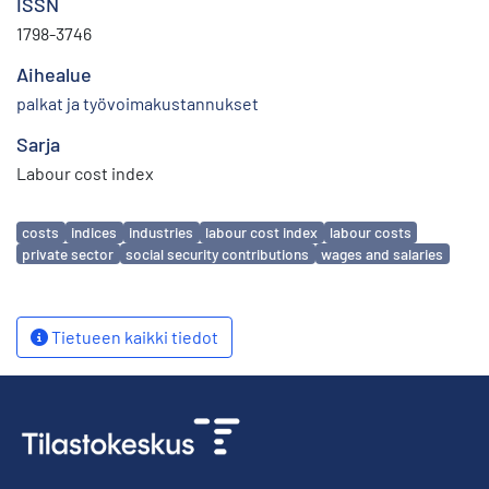
ISSN
1798-3746
Aihealue
palkat ja työvoimakustannukset
Sarja
Labour cost index
Avainsanat
costs
indices
industries
labour cost index
labour costs
private sector
social security contributions
wages and salaries
Tietueen kaikki tiedot