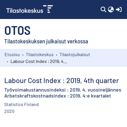
(c
OTOS
Tilastokeskuksen julkaisut verkossa
Etusivu
Tilastokeskus
Tilastojulkaisut
Kokoelmat
Labour Cost Index : 2019, 4th quarter
Selaa
Labour Cost Index : 2019, 4th quarter
Työvoimakustannusindeksi : 2019, 4. vuosineljännes
Arbetskraftskostnadsindex : 2019, 4:e kvartalet
Statistics Finland
2020