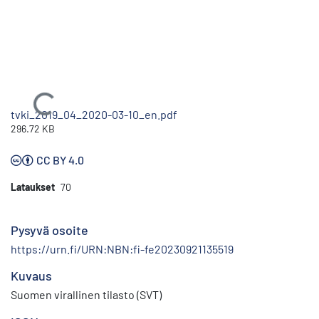
Ladataan...
tvki_2019_04_2020-03-10_en.pdf
296.72 KB
CC BY 4.0
Lataukset
70
Pysyvä osoite
https://urn.fi/URN:NBN:fi-fe20230921135519
Kuvaus
Suomen virallinen tilasto (SVT)