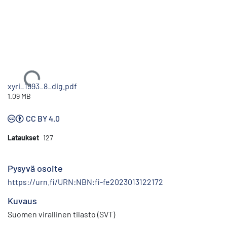
Ladataan...
xyri_1993_8_dig.pdf
1.09 MB
CC BY 4.0
Lataukset
127
Pysyvä osoite
https://urn.fi/URN:NBN:fi-fe2023013122172
Kuvaus
Suomen virallinen tilasto (SVT)