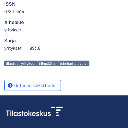
ISSN
0789-3515
Aihealue
yritykset
Sarja
yritykset
|
1993:8
Avainsanat
tilastot
yritykset
tilinpäätös
tekniset palvelut
Tietueen kaikki tiedot