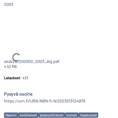
2003
Ladataan...
xksk28_200300_2003_dig.pdf
4.52 MB
Lataukset
433
Pysyvä osoite
https://urn.fi/URN:NBN:fi-fe2023013124979
Avainsanat
tilastot
luokitukset
alueluokitukset
kunnat
maakunnat