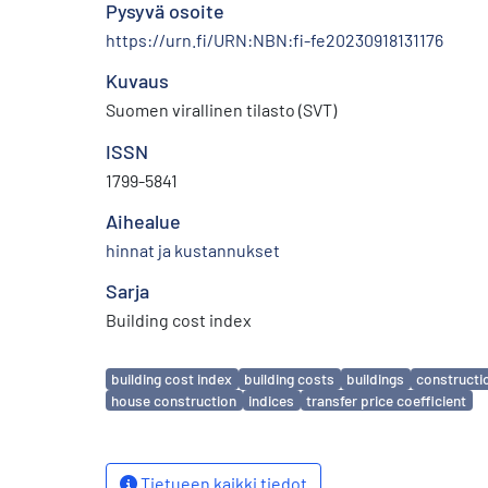
Pysyvä osoite
https://urn.fi/URN:NBN:fi-fe20230918131176
Kuvaus
Suomen virallinen tilasto (SVT)
ISSN
1799-5841
Aihealue
hinnat ja kustannukset
Sarja
Building cost index
Avainsanat
building cost index
building costs
buildings
constructi
house construction
indices
transfer price coefficient
Tietueen kaikki tiedot