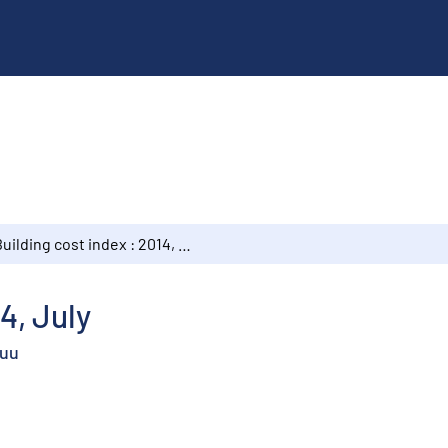
Building cost index : 2014, July
4, July
kuu