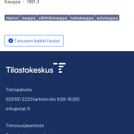
Kauppa
|
1991:3
Avainsanat
tilastot
kauppa
vähittäiskauppa
tukkukauppa
autokauppa
Tietueen kaikki tiedot
Tietopalvelu
029 551 2220
(arkisin klo 9.00-16.00)
info@stat.fi
Tietosuojaseloste