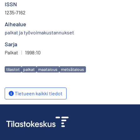
ISSN
1235-7162
Aihealue
palkat ja työvoimakustannukset
Sarja
Palkat
|
1998:10
Avainsanat
tilastot
palkat
maatalous
metsätalous
Tietueen kaikki tiedot