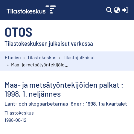
(c
OTOS
Tilastokeskuksen julkaisut verkossa
Etusivu
Tilastokeskus
Tilastojulkaisut
Kokoelmat
Maa- ja metsätyöntekijöiden palkat : 1998, 1. neljännes
Selaa
Maa- ja metsätyöntekijöiden palkat :
1998, 1. neljännes
Lant- och skogsarbetarnas löner : 1998, 1:a kvartalet
Tilastokeskus
1998-06-12