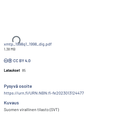
Ladataan...
xmtp_1998q1_1998_dig.pdf
1.38 MB
CC BY 4.0
Lataukset
85
Pysyvä osoite
https://urn.fi/URN:NBN:fi-fe2023013124477
Kuvaus
Suomen virallinen tilasto (SVT)