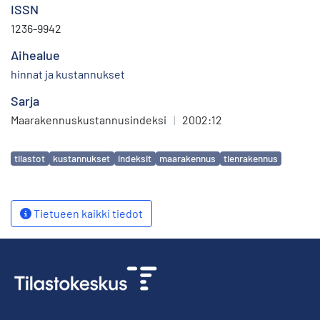
ISSN
1236-9942
Aihealue
hinnat ja kustannukset
Sarja
Maarakennuskustannusindeksi
|
2002:12
Avainsanat
tilastot
kustannukset
indeksit
maarakennus
tienrakennus
Tietueen kaikki tiedot