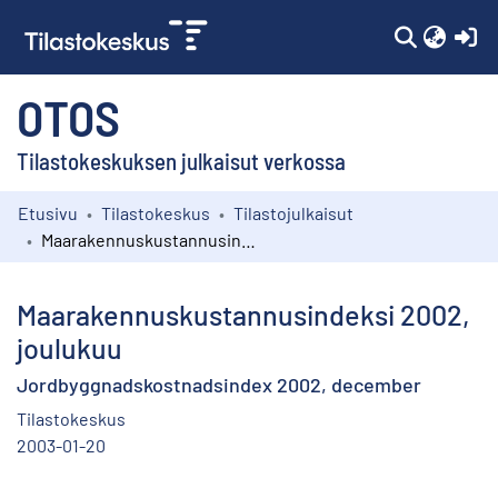
(c
OTOS
Tilastokeskuksen julkaisut verkossa
Etusivu
Tilastokeskus
Tilastojulkaisut
Kokoelmat
Maarakennuskustannusindeksi 2002, joulukuu
Selaa
Maarakennuskustannusindeksi 2002,
joulukuu
Jordbyggnadskostnadsindex 2002, december
Tilastokeskus
2003-01-20