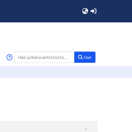
(current)
Hae
-