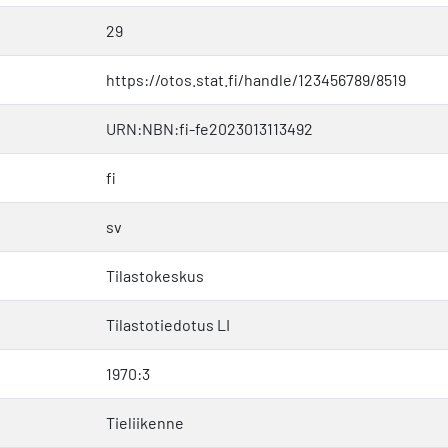
29
https://otos.stat.fi/handle/123456789/8519
URN:NBN:fi-fe2023013113492
fi
sv
Tilastokeskus
Tilastotiedotus LI
1970:3
Tieliikenne