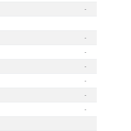
-
-
-
-
-
-
-