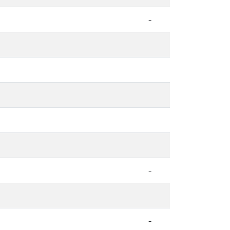
-
-
-