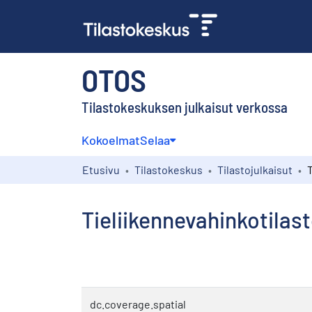
OTOS
Tilastokeskuksen julkaisut verkossa
Kokoelmat
Selaa
Etusivu
Tilastokeskus
Tilastojulkaisut
Tieliikennevahinkotilast
dc.coverage.spatial