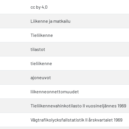
cc by 4.0
Liikenne ja matkailu
Tieliikenne
tilastot
tieliikenne
ajoneuvot
liikenneonnettomuudet
Tieliikennevahinkotilasto II vuosineljännes 1969
Vägtrafikolycksfallstatistik II årskvartalet 1969