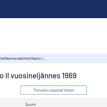
Tieliikennevahinkotilasto II vuosineljännes 1969
o II vuosineljännes 1969
Tietueen suppeat tiedot
Suomi