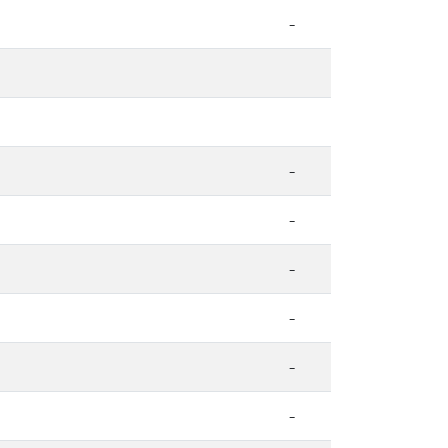
-
-
-
-
-
-
-