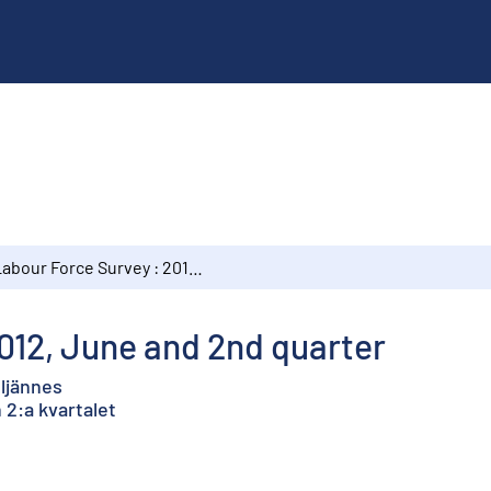
Labour Force Survey : 2012, June and 2nd quarter
012, June and 2nd quarter
eljännes
 2:a kvartalet