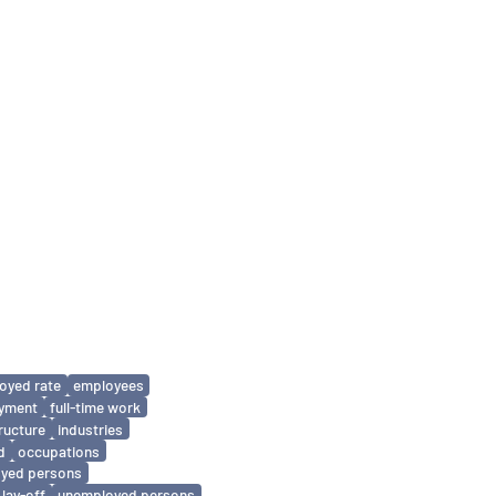
oyed rate
employees
oyment
full-time work
tructure
industries
d
occupations
oyed persons
lay-off
unemployed persons