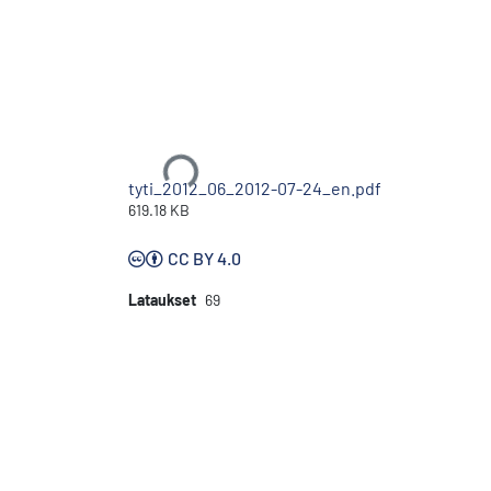
Ladataan...
tyti_2012_06_2012-07-24_en.pdf
619.18 KB
CC BY 4.0
Lataukset
69