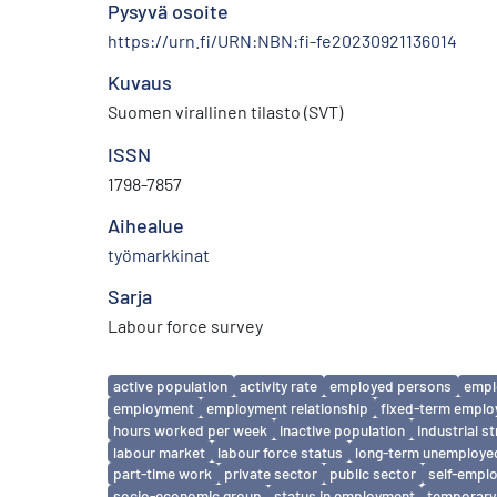
Pysyvä osoite
https://urn.fi/URN:NBN:fi-fe20230921136014
Kuvaus
Suomen virallinen tilasto (SVT)
ISSN
1798-7857
Aihealue
työmarkkinat
Sarja
Labour force survey
Avainsanat
active population
activity rate
employed persons
empl
employment
employment relationship
fixed-term empl
hours worked per week
inactive population
industrial s
labour market
labour force status
long-term unemploye
part-time work
private sector
public sector
self-empl
socio-economic group
status in employment
temporary 