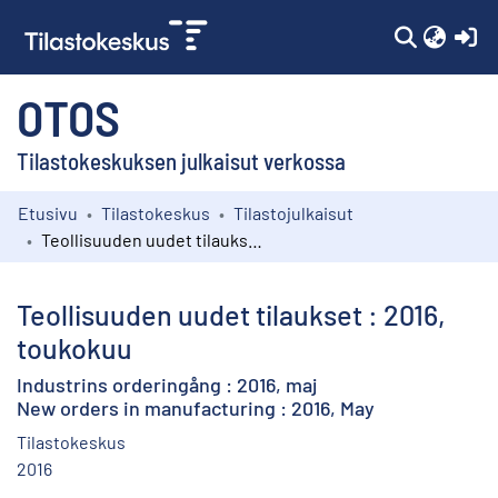
(c
OTOS
Tilastokeskuksen julkaisut verkossa
Etusivu
Tilastokeskus
Tilastojulkaisut
Kokoelmat
Teollisuuden uudet tilaukset : 2016, toukokuu
Selaa
Teollisuuden uudet tilaukset : 2016,
toukokuu
Industrins orderingång : 2016, maj
New orders in manufacturing : 2016, May
Tilastokeskus
2016