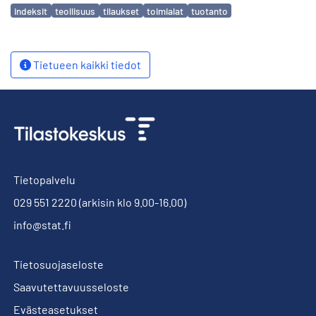
Avainsanat
indeksit
teollisuus
tilaukset
toimialat
tuotanto
Tietueen kaikki tiedot
Tietopalvelu
029 551 2220
(arkisin klo 9.00-16.00)
info@stat.fi
Tietosuojaseloste
Saavutettavuusseloste
Evästeasetukset