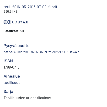
teul_2016_05_2016-07-08_fi.pdf
266.51 KB
CC BY 4.0
Lataukset
50
Pysyvä osoite
https://urn.fi/URN:NBN:fi-fe20230905119347
ISSN
1798-6710
Aihealue
teollisuus
Sarja
Teollisuuden uudet tilaukset