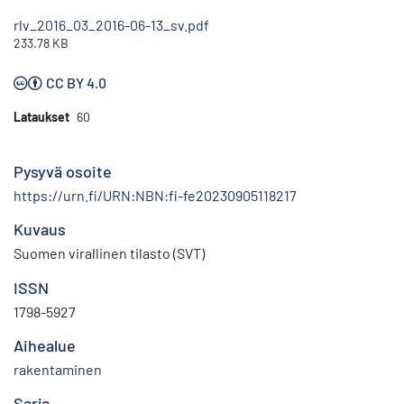
rlv_2016_03_2016-06-13_sv.pdf
233.78 KB
CC BY 4.0
Lataukset
60
Pysyvä osoite
https://urn.fi/URN:NBN:fi-fe20230905118217
Kuvaus
Suomen virallinen tilasto (SVT)
ISSN
1798-5927
Aihealue
rakentaminen
Sarja