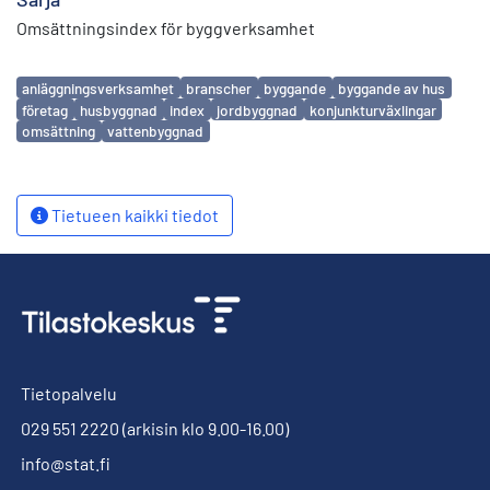
Omsättningsindex för byggverksamhet
Avainsanat
anläggningsverksamhet
branscher
byggande
byggande av hus
företag
husbyggnad
index
jordbyggnad
konjunkturväxlingar
omsättning
vattenbyggnad
Tietueen kaikki tiedot
Tietopalvelu
029 551 2220
(arkisin klo 9.00-16.00)
info@stat.fi