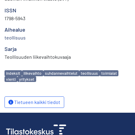
ISSN
1798-5943
Aihealue
teollisuus
Sarja
Teollisuuden liikevaihtokuvaaja
Avainsanat
indeksit
liikevaihto
suhdannevaihtelut
teollisuus
toimialat
vienti
yritykset
Tietueen kaikki tiedot