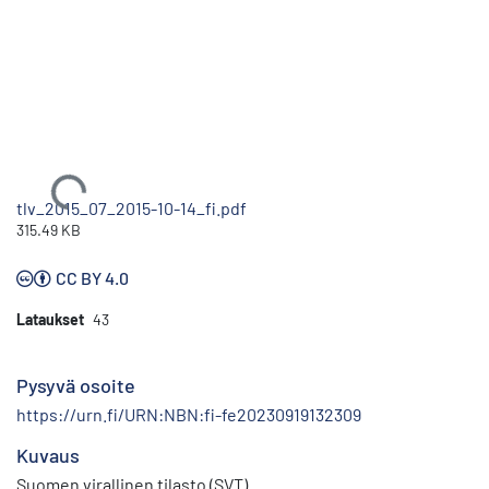
Ladataan...
tlv_2015_07_2015-10-14_fi.pdf
315.49 KB
CC BY 4.0
Lataukset
43
Pysyvä osoite
https://urn.fi/URN:NBN:fi-fe20230919132309
Kuvaus
Suomen virallinen tilasto (SVT)