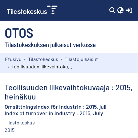
(c
OTOS
Tilastokeskuksen julkaisut verkossa
Etusivu
Tilastokeskus
Tilastojulkaisut
Kokoelmat
Teollisuuden liikevaihtokuvaaja : 2015, heinäkuu
Selaa
Teollisuuden liikevaihtokuvaaja : 2015,
heinäkuu
Omsättningsindex för industrin : 2015, juli
Index of turnover in industry : 2015, July
Tilastokeskus
2015