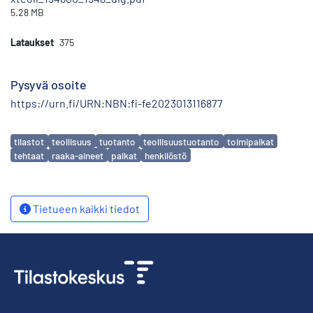
5.28 MB
Lataukset
375
Pysyvä osoite
https://urn.fi/URN:NBN:fi-fe2023013116877
Avainsanat
tilastot
teollisuus
tuotanto
teollisuustuotanto
toimipaikat
tehtaat
raaka-aineet
palkat
henkilöstö
Tietueen kaikki tiedot