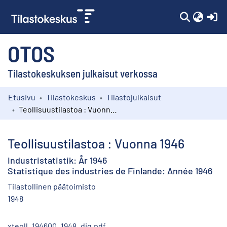
(c
OTOS
Tilastokeskuksen julkaisut verkossa
Etusivu
Tilastokeskus
Tilastojulkaisut
Kokoelmat
Teollisuustilastoa : Vuonna 1946
Selaa
Teollisuustilastoa : Vuonna 1946
Industristatistik: År 1946
Statistique des industries de Finlande: Année 1946
Tilastollinen päätoimisto
1948
xteoll_194600_1948_dig.pdf