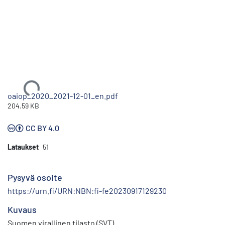
Ladataan...
oaiop_2020_2021-12-01_en.pdf
204.59 KB
CC BY 4.0
Lataukset
51
Pysyvä osoite
https://urn.fi/URN:NBN:fi-fe20230917129230
Kuvaus
Suomen virallinen tilasto (SVT)