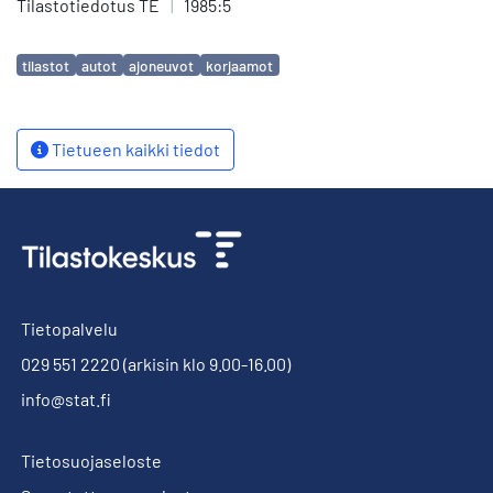
Tilastotiedotus TE
|
1985:5
Avainsanat
tilastot
autot
ajoneuvot
korjaamot
Tietueen kaikki tiedot
Tietopalvelu
029 551 2220
(arkisin klo 9.00-16.00)
info@stat.fi
Tietosuojaseloste