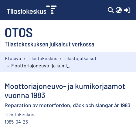
(c
OTOS
Tilastokeskuksen julkaisut verkossa
Etusivu
Tilastokeskus
Tilastojulkaisut
Kokoelmat
Moottoriajoneuvo- ja kumikorjaamot vuonna 1983
Selaa
Moottoriajoneuvo- ja kumikorjaamot
vuonna 1983
Reparation av motorfordon, däck och slangar år 1983
Tilastokeskus
1985-04-26