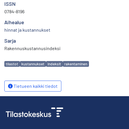
ISSN
0784-8196
Aihealue
hinnat ja kustannukset
Sarja
Rakennuskustannusindeksi
Avainsanat
tilastot
kustannukset
indeksit
rakentaminen
Tietueen kaikki tiedot