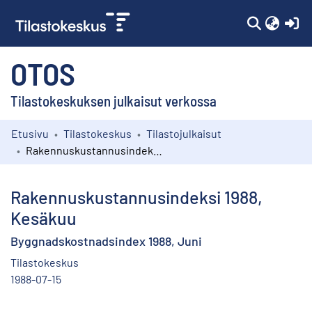
(c
OTOS
Tilastokeskuksen julkaisut verkossa
Etusivu
Tilastokeskus
Tilastojulkaisut
Kokoelmat
Rakennuskustannusindeksi 1988, Kesäkuu
Selaa
Rakennuskustannusindeksi 1988,
Kesäkuu
Byggnadskostnadsindex 1988, Juni
Tilastokeskus
1988-07-15