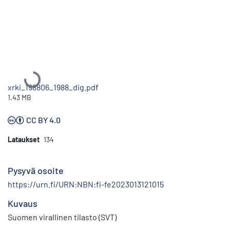
Ladataan...
xrki_198806_1988_dig.pdf
1.43 MB
CC BY 4.0
Lataukset
134
Pysyvä osoite
https://urn.fi/URN:NBN:fi-fe2023013121015
Kuvaus
Suomen virallinen tilasto (SVT)