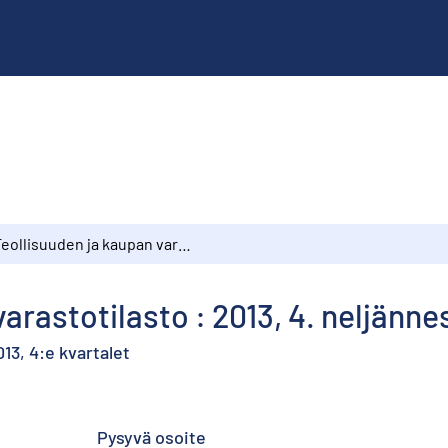
Teollisuuden ja kaupan varastotilasto : 2013, 4. neljännes
arastotilasto : 2013, 4. neljänne
13, 4:e kvartalet
Pysyvä osoite