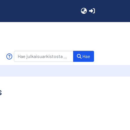
(current)
Hae
s