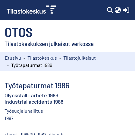
(c
OTOS
Tilastokeskuksen julkaisut verkossa
Etusivu
Tilastokeskus
Tilastojulkaisut
Kokoelmat
Työtapaturmat 1986
Selaa
Työtapaturmat 1986
Olycksfall i arbete 1986
Industrial accidents 1986
Työsuojeluhallitus
1987
xtapat_198600_1987_dig.pdf