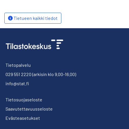
Tietueen kaikki tiedot
Tietopalvelu
029 551 2220
(arkisin klo 9.00-16.00)
info@stat.fi
Tietosuojaseloste
Saavutettavuusseloste
Evästeasetukset