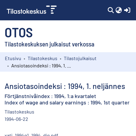
(c
OTOS
Tilastokeskuksen julkaisut verkossa
Etusivu
Tilastokeskus
Tilastojulkaisut
Kokoelmat
Ansiotasoindeksi : 1994, 1. neljännes
Selaa
Ansiotasoindeksi : 1994, 1. neljännes
Förtjänstnivåindex : 1994, 1:a kvartalet
Index of wage and salary earnings : 1994, 1st quarter
Tilastokeskus
1994-06-22
xati_1994q1_1994_dig.pdf