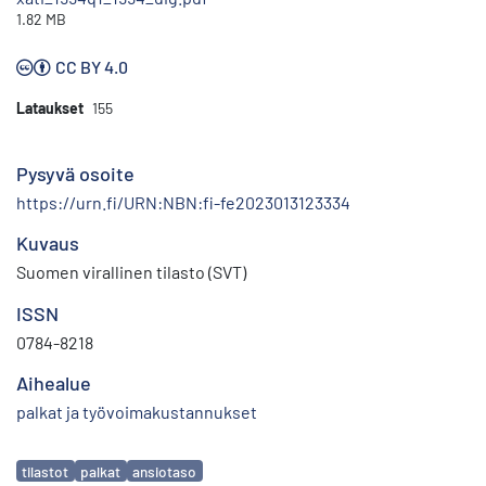
1.82 MB
CC BY 4.0
Lataukset
155
Pysyvä osoite
https://urn.fi/URN:NBN:fi-fe2023013123334
Kuvaus
Suomen virallinen tilasto (SVT)
ISSN
0784-8218
Aihealue
palkat ja työvoimakustannukset
Avainsanat
tilastot
palkat
ansiotaso