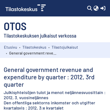
(c
OTOS
Tilastokeskuksen julkaisut verkossa
Etusivu
Tilastokeskus
Tilastojulkaisut
Kokoelmat
General government revenue and expenditure by quarter : 2012, 3rd quarter
Selaa
General government revenue and
expenditure by quarter : 2012, 3rd
quarter
Julkisyhteisöjen tulot ja menot neljännesvuosittain :
2012, 3. vuosineljännes
Den offentliga sektorns inkomster och utgifter
kvartalsvis : 2012, 3:e kvartalet