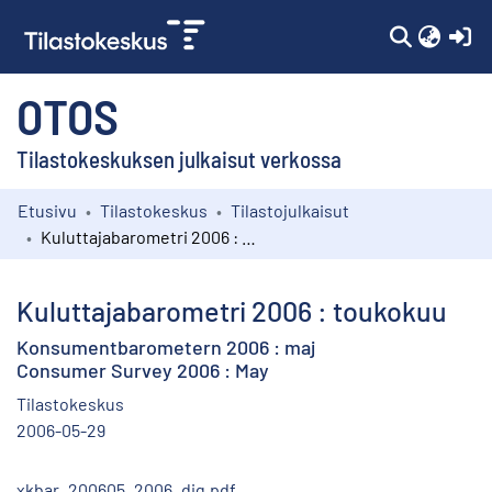
(c
OTOS
Tilastokeskuksen julkaisut verkossa
Etusivu
Tilastokeskus
Tilastojulkaisut
Kokoelmat
Kuluttajabarometri 2006 : toukokuu
Selaa
Kuluttajabarometri 2006 : toukokuu
Konsumentbarometern 2006 : maj
Consumer Survey 2006 : May
Tilastokeskus
2006-05-29
xkbar_200605_2006_dig.pdf