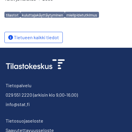
Avainsanat
tilastot
kuluttajakäyttäytyminen
mielipidetutkimus
Tietueen kaikki tiedot
Tietopalvelu
029 551 2220
(arkisin klo 9.00-16.00)
info@stat.fi
Tietosuojaseloste
Saavutettavuusseloste