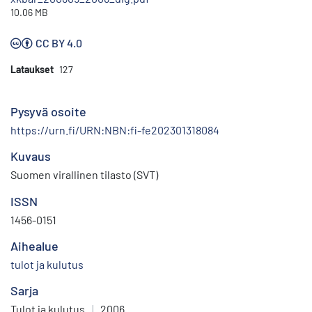
10.06 MB
CC BY 4.0
Lataukset
127
Pysyvä osoite
https://urn.fi/URN:NBN:fi-fe202301318084
Kuvaus
Suomen virallinen tilasto (SVT)
ISSN
1456-0151
Aihealue
tulot ja kulutus
Sarja
Tulot ja kulutus
|
2006