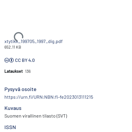
Ladataan...
xtytikk_199705_1997_dig.pdf
652.11 KB
CC BY 4.0
Lataukset
136
Pysyvä osoite
https://urn.fi/URN:NBN:fi-fe2023013111215
Kuvaus
Suomen virallinen tilasto (SVT)
ISSN