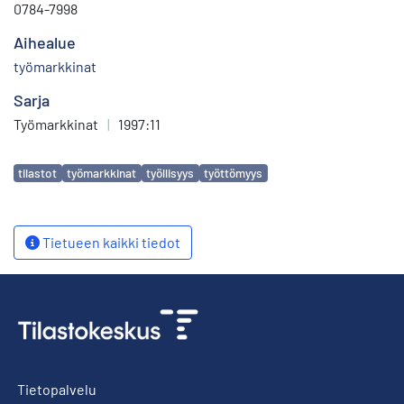
0784-7998
Aihealue
työmarkkinat
Sarja
Työmarkkinat
|
1997:11
Avainsanat
tilastot
työmarkkinat
työllisyys
työttömyys
Tietueen kaikki tiedot
Tietopalvelu