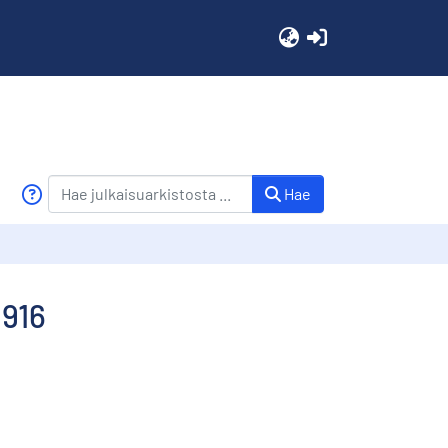
(current)
Hae
1916