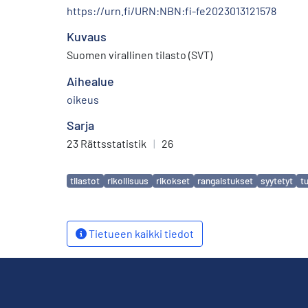
https://urn.fi/URN:NBN:fi-fe2023013121578
Kuvaus
Suomen virallinen tilasto (SVT)
Aihealue
oikeus
Sarja
23 Rättsstatistik
|
26
Avainsanat
tilastot
rikollisuus
rikokset
rangaistukset
syytetyt
t
Tietueen kaikki tiedot