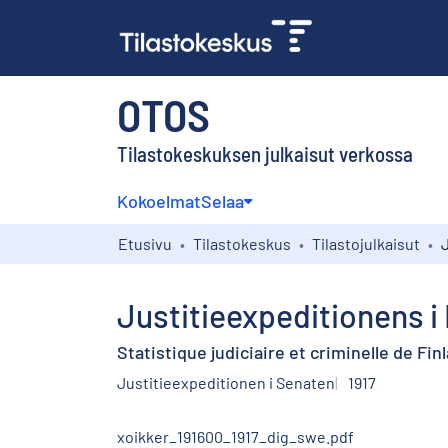
OTOS
Tilastokeskuksen julkaisut verkossa
Kokoelmat
Selaa
Etusivu
Tilastokeskus
Tilastojulkaisut
Justitieexpeditionens i 
Statistique judiciaire et criminelle de Fin
Justitieexpeditionen i Senaten
1917
xoikker_191600_1917_dig_swe.pdf