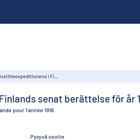
Justitieexpeditionens i Finlands senat berättelse för år 1916
Finlands senat berättelse för år 
lande pour l'année 1916
Pysyvä osoite