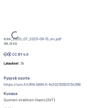
Ladataan...
ktkk_2020_07_2020-09-15_en.pdf
186.18 KB
CC BY 4.0
Lataukset
36
Pysyvä osoite
https://urn.fi/URN:NBN:fi-fe20230920134399
Kuvaus
Suomen virallinen tilasto (SVT)