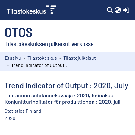
(c
OTOS
Tilastokeskuksen julkaisut verkossa
Etusivu
Tilastokeskus
Tilastojulkaisut
Kokoelmat
Trend Indicator of Output : 2020, July
Selaa
Trend Indicator of Output : 2020, July
Tuotannon suhdannekuvaaja : 2020, heinäkuu
Konjunkturindikator för produktionen : 2020, juli
Statistics Finland
2020