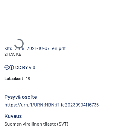
Ladataan...
klts_2019_2021-10-07_en.pdf
211.95 KB
CC BY 4.0
Lataukset
48
Pysyvä osoite
https://urn.fi/URN:NBN:fi-fe20230904116736
Kuvaus
Suomen virallinen tilasto (SVT)