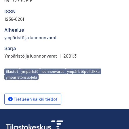
951-727-925-6
ISSN
1238-0261
Aihealue
ympäristö ja luonnonvarat
Sarja
Ympäristö ja luonnonvarat
|
2001:3
Avainsanat
tilastot
ympäristö
luonnonvarat
ympäristöpolitiikka
ympäristönsuojelu
Tietueen kaikki tiedot