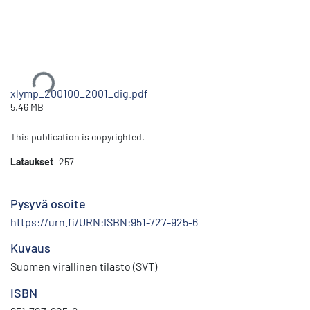
Ladataan...
xlymp_200100_2001_dig.pdf
5.46 MB
This publication is copyrighted.
Lataukset
257
Pysyvä osoite
https://urn.fi/URN:ISBN:951-727-925-6
Kuvaus
Suomen virallinen tilasto (SVT)
ISBN