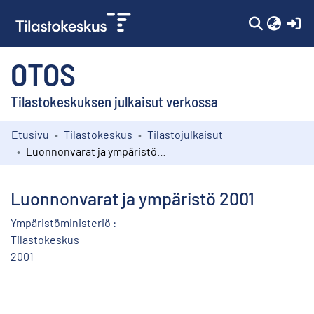
(c
OTOS
Tilastokeskuksen julkaisut verkossa
Etusivu
Tilastokeskus
Tilastojulkaisut
Kokoelmat
Luonnonvarat ja ympäristö 2001
Selaa
Luonnonvarat ja ympäristö 2001
Ympäristöministeriö :
Tilastokeskus
2001