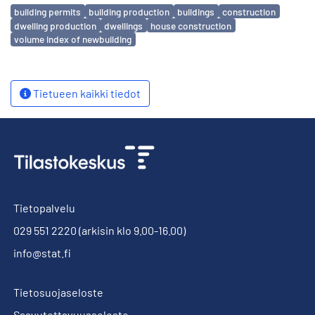
Avainsanat
building permits
building production
buildings
construction
dwelling production
dwellings
house construction
volume index of newbuilding
Tietueen kaikki tiedot
Tietopalvelu
029 551 2220
(arkisin klo 9.00-16.00)
info@stat.fi
Tietosuojaseloste
Saavutettavuusseloste