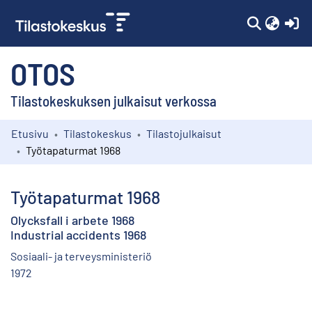
(c
OTOS
Tilastokeskuksen julkaisut verkossa
Etusivu
Tilastokeskus
Tilastojulkaisut
Kokoelmat
Työtapaturmat 1968
Selaa
Työtapaturmat 1968
Olycksfall i arbete 1968
Industrial accidents 1968
Sosiaali- ja terveysministeriö
1972