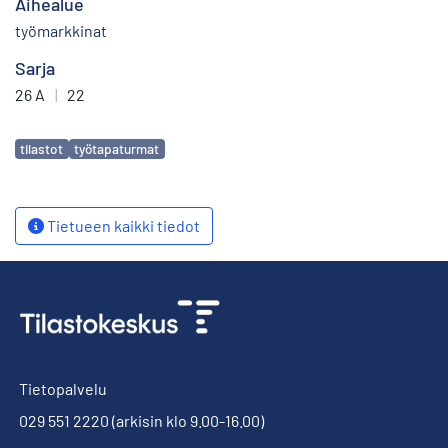
Aihealue
työmarkkinat
Sarja
26 A
|
22
Avainsanat
tilastot
työtapaturmat
Tietueen kaikki tiedot
Tietopalvelu
029 551 2220
(arkisin klo 9.00-16.00)