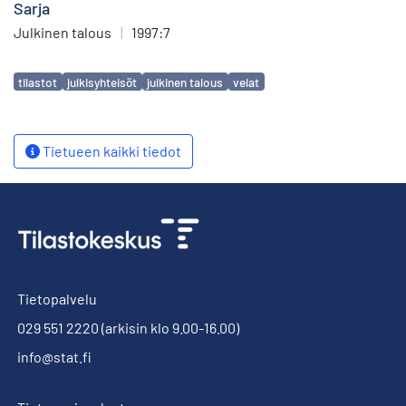
Sarja
Julkinen talous
|
1997:7
Avainsanat
tilastot
julkisyhteisöt
julkinen talous
velat
Tietueen kaikki tiedot
Tietopalvelu
029 551 2220
(arkisin klo 9.00-16.00)
info@stat.fi