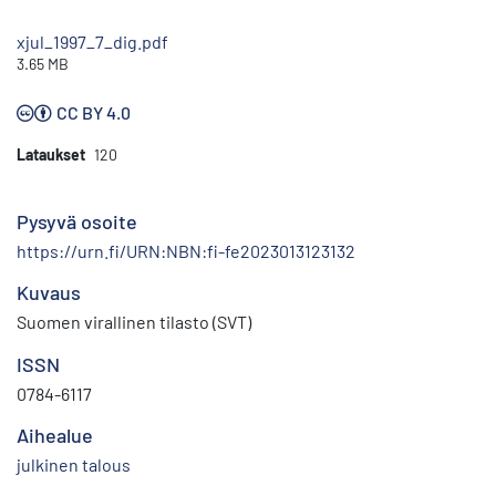
xjul_1997_7_dig.pdf
3.65 MB
CC BY 4.0
Lataukset
120
Pysyvä osoite
https://urn.fi/URN:NBN:fi-fe2023013123132
Kuvaus
Suomen virallinen tilasto (SVT)
ISSN
0784-6117
Aihealue
julkinen talous