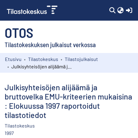
(c
OTOS
Tilastokeskuksen julkaisut verkossa
Etusivu
Tilastokeskus
Tilastojulkaisut
Kokoelmat
Julkisyhteisöjen alijäämä ja bruttovelka EMU-kriteerien mukaisina : Elokuussa 1997 raportoidut tilastotiedot
Selaa
Julkisyhteisöjen alijäämä ja
bruttovelka EMU-kriteerien mukaisina
: Elokuussa 1997 raportoidut
tilastotiedot
Tilastokeskus
1997