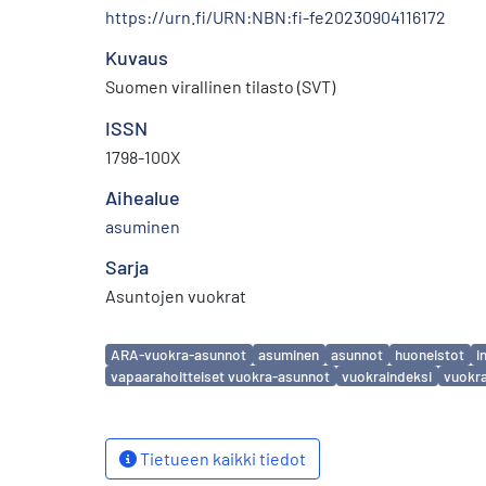
https://urn.fi/URN:NBN:fi-fe20230904116172
Kuvaus
Suomen virallinen tilasto (SVT)
ISSN
1798-100X
Aihealue
asuminen
Sarja
Asuntojen vuokrat
Avainsanat
ARA-vuokra-asunnot
asuminen
asunnot
huoneistot
i
vapaarahoitteiset vuokra-asunnot
vuokraindeksi
vuokr
Tietueen kaikki tiedot