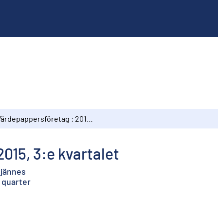
Värdepappersföretag : 2015, 3:e kvartalet
015, 3:e kvartalet
ljännes
 quarter