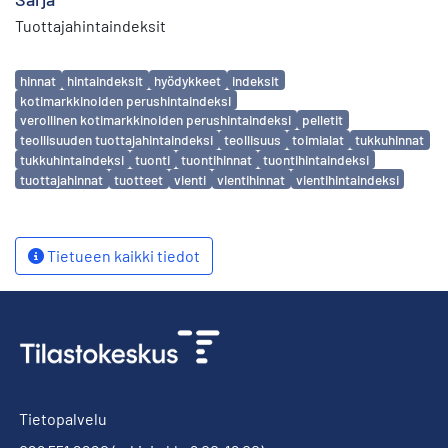
Tuottajahintaindeksit
Avainsanat
hinnat
hintaindeksit
hyödykkeet
indeksit
kotimarkkinoiden perushintaindeksi
verollinen kotimarkkinoiden perushintaindeksi
pelletit
teollisuuden tuottajahintaindeksi
teollisuus
toimialat
tukkuhinnat
tukkuhintaindeksi
tuonti
tuontihinnat
tuontihintaindeksi
tuottajahinnat
tuotteet
vienti
vientihinnat
vientihintaindeksi
Tietueen kaikki tiedot
Tietopalvelu