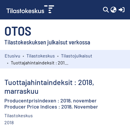
(c
OTOS
Tilastokeskuksen julkaisut verkossa
Etusivu
Tilastokeskus
Tilastojulkaisut
Kokoelmat
Tuottajahintaindeksit : 2018, marraskuu
Selaa
Tuottajahintaindeksit : 2018,
marraskuu
Producentprisindexen : 2018, november
Producer Price Indices : 2018, November
Tilastokeskus
2018