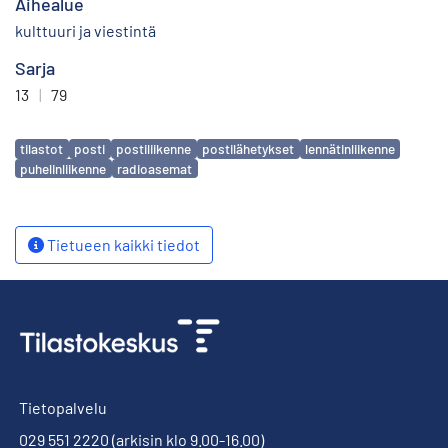
Aihealue
kulttuuri ja viestintä
Sarja
13
|
79
Avainsanat
tilastot
posti
postiliikenne
postilähetykset
lennätinliikenne
puhelinliikenne
radioasemat
Tietueen kaikki tiedot
Tietopalvelu
029 551 2220
(arkisin klo 9.00-16.00)