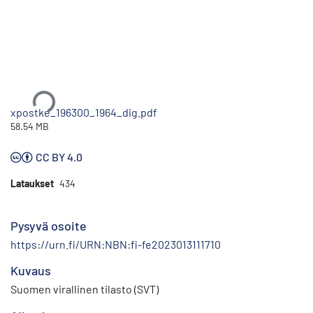
Ladataan...
xpostke_196300_1964_dig.pdf
58.54 MB
CC BY 4.0
Lataukset
434
Pysyvä osoite
https://urn.fi/URN:NBN:fi-fe2023013111710
Kuvaus
Suomen virallinen tilasto (SVT)