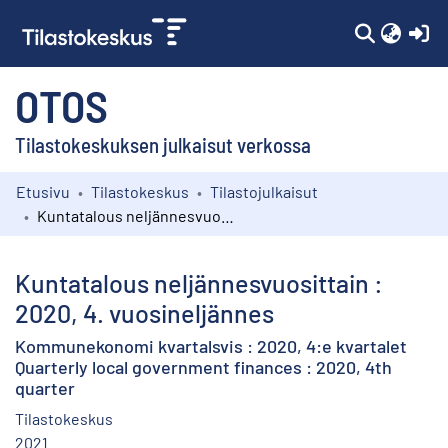
(c
OTOS
Tilastokeskuksen julkaisut verkossa
Etusivu
Tilastokeskus
Tilastojulkaisut
Kokoelmat
Kuntatalous neljännesvuosittain : 2020, 4. vuosineljännes
Selaa
Kuntatalous neljännesvuosittain :
2020, 4. vuosineljännes
Kommunekonomi kvartalsvis : 2020, 4:e kvartalet
Quarterly local government finances : 2020, 4th
quarter
Tilastokeskus
2021