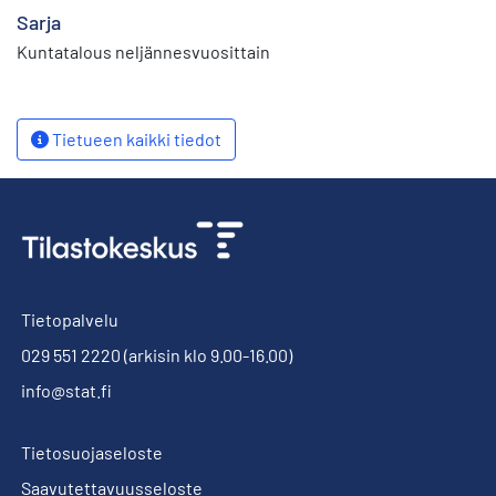
Sarja
Kuntatalous neljännesvuosittain
Tietueen kaikki tiedot
Tietopalvelu
029 551 2220
(arkisin klo 9.00-16.00)
info@stat.fi
Tietosuojaseloste
Saavutettavuusseloste