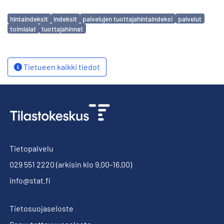
Avainsanat
hintaindeksit
indeksit
palvelujen tuottajahintaindeksi
palvelut
toimialat
tuottajahinnat
Tietueen kaikki tiedot
Tietopalvelu
029 551 2220
(arkisin klo 9.00-16.00)
info@stat.fi
Tietosuojaseloste