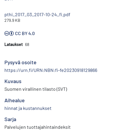
pthi_2017_03_2017-10-24_fi.pdf
279.9 KB
CC BY 4.0
Lataukset
68
Pysyvä osoite
https://urn.fi/URN:NBN:fi-fe20230918129866
Kuvaus
Suomen virallinen tilasto (SVT)
Aihealue
hinnat ja kustannukset
Sarja
Palvelujen tuottajahintaindeksit