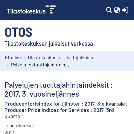
(c
OTOS
Tilastokeskuksen julkaisut verkossa
Etusivu
Tilastokeskus
Tilastojulkaisut
Kokoelmat
Palvelujen tuottajahintaindeksit : 2017, 3. vuosineljännes
Selaa
Palvelujen tuottajahintaindeksit :
2017, 3. vuosineljännes
Producentprisindex för tjänster : 2017, 3:e kvartalet
Producer Price Indices for Services : 2017, 3rd
quarter
Tilastokeskus
2017