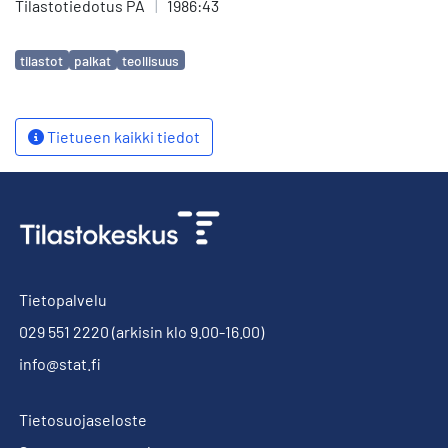
Tilastotiedotus PA
|
1986:43
Avainsanat
tilastot
palkat
teollisuus
Tietueen kaikki tiedot
Tietopalvelu
029 551 2220
(arkisin klo 9.00-16.00)
info@stat.fi
Tietosuojaseloste