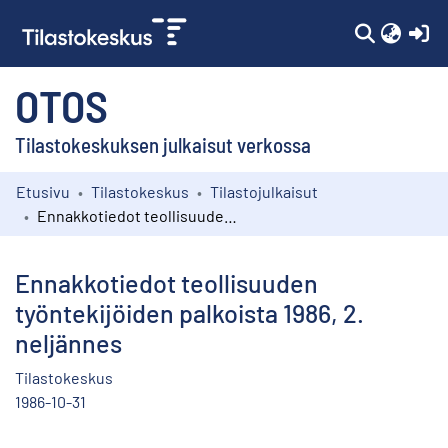
(c
OTOS
Tilastokeskuksen julkaisut verkossa
Etusivu
Tilastokeskus
Tilastojulkaisut
Kokoelmat
Ennakkotiedot teollisuuden työntekijöiden palkoista 1986, 2. neljännes
Selaa
Ennakkotiedot teollisuuden
työntekijöiden palkoista 1986, 2.
neljännes
Tilastokeskus
1986-10-31