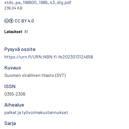
xtds_pa_198600_1986_43_dig.pdf
236.04 KB
CC BY 4.0
Lataukset
81
Pysyvä osoite
https://urn.fi/URN:NBN:fi-fe2023013124658
Kuvaus
Suomen virallinen tilasto (SVT)
ISSN
0355-2306
Aihealue
palkat ja työvoimakustannukset
Sarja