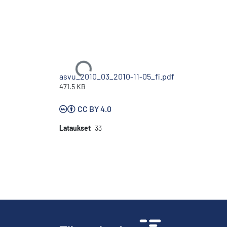
Ladataan...
asvu_2010_03_2010-11-05_fi.pdf
471.5 KB
CC BY 4.0
Lataukset
33