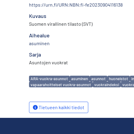
https://urn.fi/URN:NBN:fi-fe20230904116138
Kuvaus
Suomen virallinen tilasto (SVT)
Aihealue
asuminen
Sarja
Asuntojen vuokrat
Avainsanat
ARA-vuokra-asunnot
asuminen
asunnot
huoneistot
i
vapaarahoitteiset vuokra-asunnot
vuokraindeksi
vuokr
Tietueen kaikki tiedot