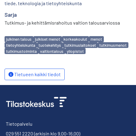
tiede, teknologia ja tietoyhteiskunta
Sarja
Tutkimus- ja kehittämisrahoitus valtion talousarviossa
Avainsanat
julkinen talous
julkiset menot
korkeakoulut
menot
tietoyhteiskunta
tuotekehitys
tutkimuslaitokset
tutkimusmenot
tutkimustoiminta
valtiontalous
yliopistot
Tietueen kaikki tiedot
Tietopalvelu
029 551 2220
(arkisin klo 9.00-16.00)