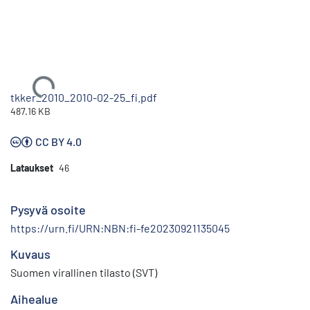
Ladataan...
tkker_2010_2010-02-25_fi.pdf
487.16 KB
CC BY 4.0
Lataukset
46
Pysyvä osoite
https://urn.fi/URN:NBN:fi-fe20230921135045
Kuvaus
Suomen virallinen tilasto (SVT)
Aihealue