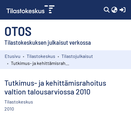
(c
OTOS
Tilastokeskuksen julkaisut verkossa
Etusivu
Tilastokeskus
Tilastojulkaisut
Kokoelmat
Tutkimus- ja kehittämisrahoitus valtion talousarviossa 2010
Selaa
Tutkimus- ja kehittämisrahoitus
valtion talousarviossa 2010
Tilastokeskus
2010