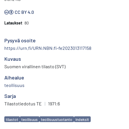
CC BY 4.0
Lataukset
80
Pysyvä osoite
https://urn.fi/URN:NBN:fi-fe2023013117158
Kuvaus
Suomen virallinen tilasto (SVT)
Aihealue
teollisuus
Sarja
Tilastotiedotus TE
|
1971:6
Avainsanat
tilastot
teollisuus
teollisuustuotanto
indeksit