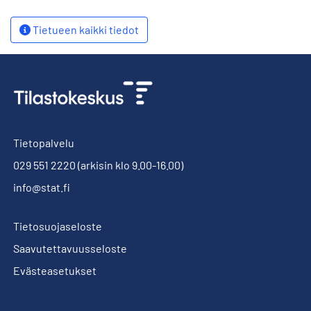
Tietueen kaikki tiedot
Tietopalvelu
029 551 2220
(arkisin klo 9.00-16.00)
info@stat.fi
Tietosuojaseloste
Saavutettavuusseloste
Evästeasetukset