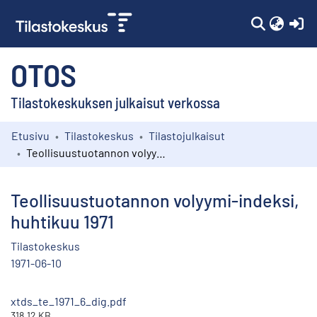
(c
OTOS
Tilastokeskuksen julkaisut verkossa
Etusivu
Tilastokeskus
Tilastojulkaisut
Kokoelmat
Teollisuustuotannon volyymi-indeksi, huhtikuu 1971
Selaa
Teollisuustuotannon volyymi-indeksi,
huhtikuu 1971
Tilastokeskus
1971-06-10
xtds_te_1971_6_dig.pdf
318.12 KB