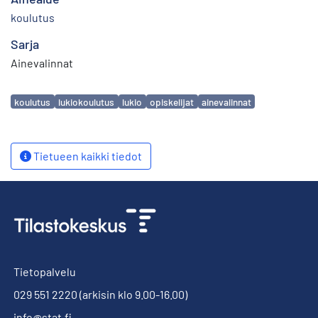
koulutus
Sarja
Ainevalinnat
Avainsanat
koulutus
lukiokoulutus
lukio
opiskelijat
ainevalinnat
Tietueen kaikki tiedot
Tietopalvelu
029 551 2220
(arkisin klo 9.00-16.00)
info@stat.fi