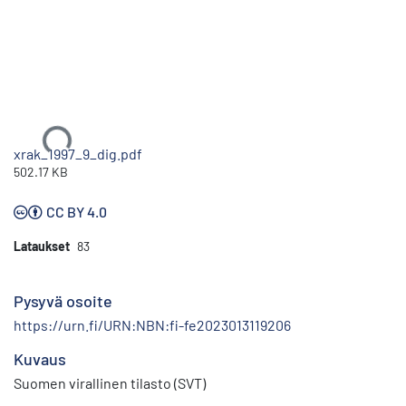
Ladataan...
xrak_1997_9_dig.pdf
502.17 KB
CC BY 4.0
Lataukset
83
Pysyvä osoite
https://urn.fi/URN:NBN:fi-fe2023013119206
Kuvaus
Suomen virallinen tilasto (SVT)