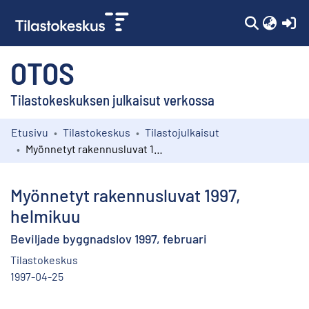
(c
OTOS
Tilastokeskuksen julkaisut verkossa
Etusivu
Tilastokeskus
Tilastojulkaisut
Kokoelmat
Myönnetyt rakennusluvat 1997, helmikuu
Selaa
Myönnetyt rakennusluvat 1997,
helmikuu
Beviljade byggnadslov 1997, februari
Tilastokeskus
1997-04-25