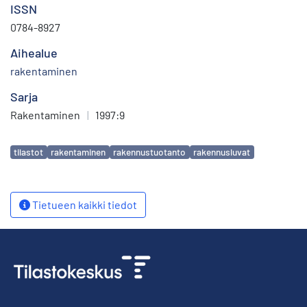
ISSN
0784-8927
Aihealue
rakentaminen
Sarja
Rakentaminen
|
1997:9
Avainsanat
tilastot
rakentaminen
rakennustuotanto
rakennusluvat
Tietueen kaikki tiedot