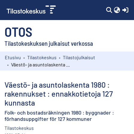
(c
OTOS
Tilastokeskuksen julkaisut verkossa
Etusivu
Tilastokeskus
Tilastojulkaisut
Kokoelmat
Väestö- ja asuntolaskenta 1980 : rakennukset : ennakkotietoja 127 kunnasta
Selaa
Väestö- ja asuntolaskenta 1980 :
rakennukset : ennakkotietoja 127
kunnasta
Folk- och bostadsräkningen 1980 : byggnader :
förhandsuppgifter för 127 kommuner
Tilastokeskus