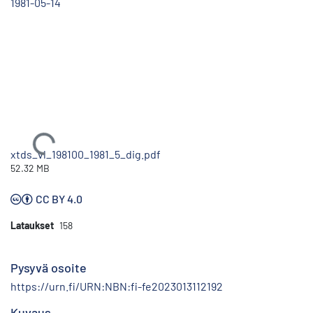
1981-05-14
Ladataan...
xtds_vl_198100_1981_5_dig.pdf
52.32 MB
CC BY 4.0
Lataukset
158
Pysyvä osoite
https://urn.fi/URN:NBN:fi-fe2023013112192
Kuvaus