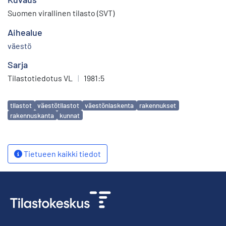
Suomen virallinen tilasto (SVT)
Aihealue
väestö
Sarja
Tilastotiedotus VL
|
1981:5
Avainsanat
tilastot
väestötilastot
väestönlaskenta
rakennukset
rakennuskanta
kunnat
Tietueen kaikki tiedot