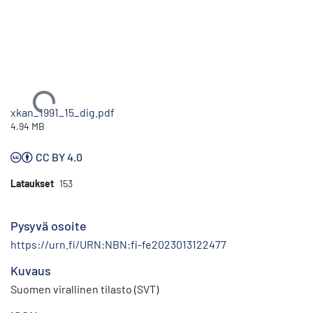
Ladataan...
xkan_1991_15_dig.pdf
4.94 MB
CC BY 4.0
Lataukset
153
Pysyvä osoite
https://urn.fi/URN:NBN:fi-fe2023013122477
Kuvaus
Suomen virallinen tilasto (SVT)