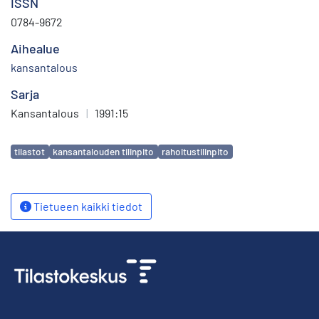
ISSN
0784-9672
Aihealue
kansantalous
Sarja
Kansantalous
|
1991:15
Avainsanat
tilastot
kansantalouden tilinpito
rahoitustilinpito
Tietueen kaikki tiedot